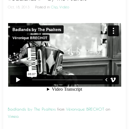
Oct, 18, 2013
Posted in
Clip
,
Vidéo
Badlands by The Psalters
from
Véronique BRECHOT
on
Vimeo
.