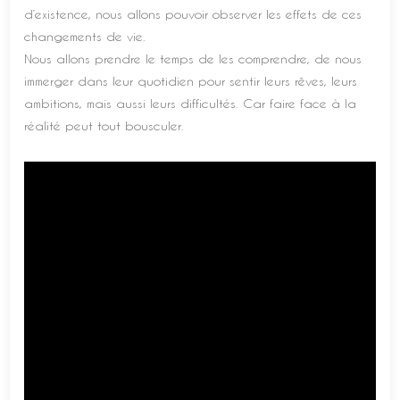
d’existence, nous allons pouvoir observer les effets de ces
changements de vie.
Nous allons prendre le temps de les comprendre, de nous
immerger dans leur quotidien pour sentir leurs rêves, leurs
ambitions, mais aussi leurs difficultés. Car faire face à la
réalité peut tout bousculer.