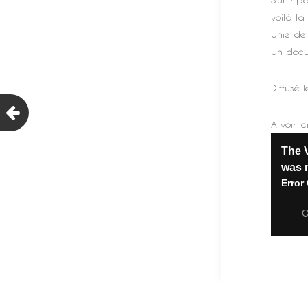
voilà la
Unie de
Un docu
Diffusé 
A voir ici