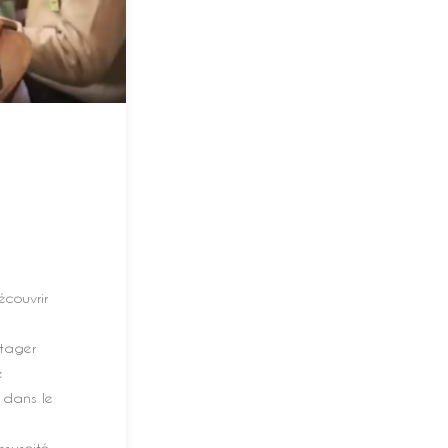
couvrir
rtager
e
 dans le
ssuscité,