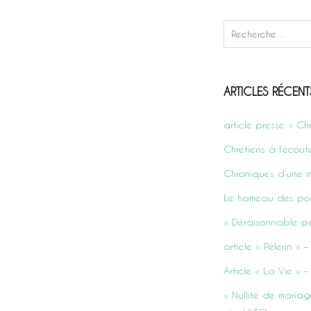
Rechercher :
ARTICLES RÉCENT
article presse « Ch
Chrétiens à l’écout
Chroniques d’une m
Le hameau des pos
« Déraisonnable p
article « Pélerin »
Article « La Vie »
« Nullité de mariag