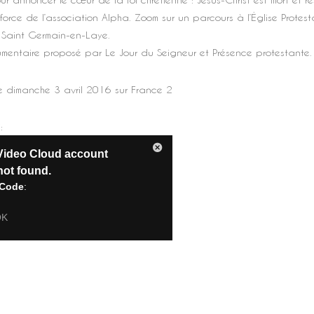
 force de l’association Alpha. Zoom sur un parcours à l’Église Protes
 Saint Germain-en-Laye.
mentaire proposé par Le Jour du Seigneur et Présence protestante.
le dimanche 3 avril 2016 sur France 2
: