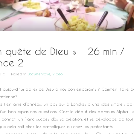
n quête de Dieu » – 26 min /
nce 2
016
Posted in
Documentaire
,
Vidéo
 aujourd’hui parler de Dieu à nos contemporains ? Comment faire dé
hrétienne?
ne trentaine d’années, un pasteur à Londres a une idée simple : pa
d’un bon repas nos questions. C’est le début des parcours Alpha. L
 connaît un franc succès dès sa création, et se développe partout
e cela soit chez les catholiques ou chez les protestants.
our annoncer le cœur de la foi chrétienne : Jésus-Christ est mort et re