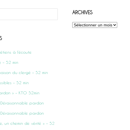
ARCHIVES
Archives
S
rétiens à l’écoute
e – 52 min
aison du clergé – 52 min
sibles – 52 min
ardon » – KTO 52min
 – Déraisonnable pardon
 – Déraisonnable pardon
e, un chemin de vérité » – 52