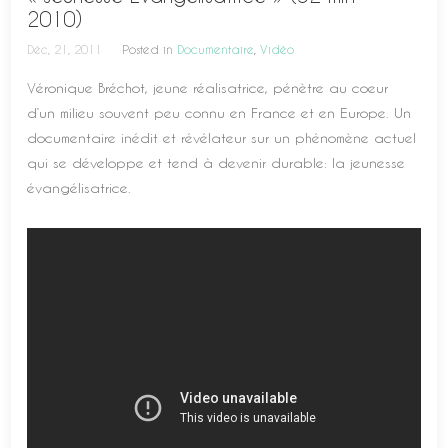
2010)
Déc, 21, 2011
Posted in
Documentaire
,
Vidéo
Véronique Bréchot, jeune réalisatrice, pénètre au coeur
d’un milieu souvent peu connu en France et en Europe. Un
documentaire inédit et révélateur sur un phénomène actuel
qui se développe et tend à devenir durable: la jeunesse
évangélisatrice.