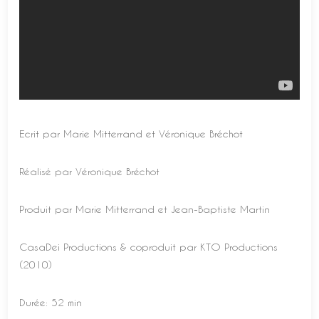
Ecrit par Marie Mitterrand et Véronique Bréchot
Réalisé par Véronique Bréchot
Produit par Marie Mitterrand et Jean-Baptiste Martin
CasaDei Productions & coproduit par KTO Productions
(2010)
Durée: 52 min