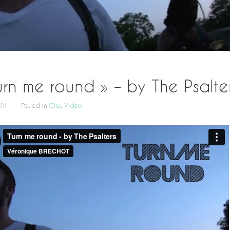
urn me round » – by The Psalte
2011
Posted in
Clip
,
Vidéo