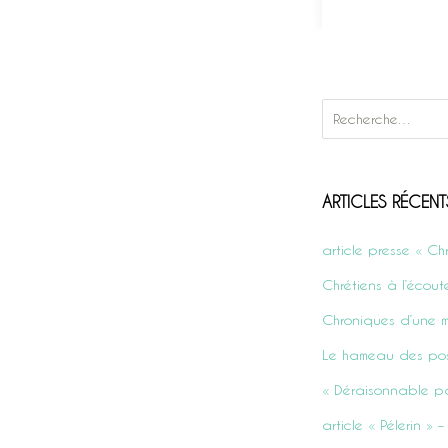
Rechercher :
ARTICLES RÉCENT
article presse « Ch
Chrétiens à l’écout
Chroniques d’une m
Le hameau des pos
« Déraisonnable p
article « Pélerin »