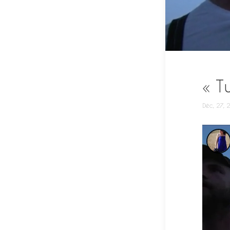
« T
Déc, 27, 