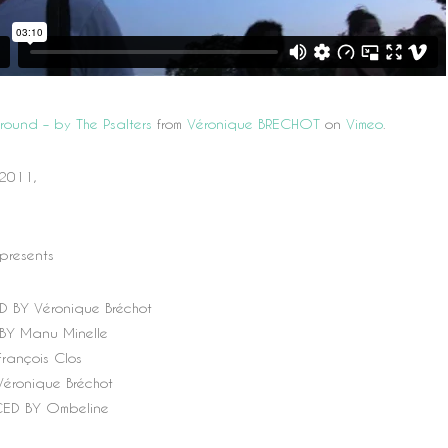
round – by The Psalters
from
Véronique BRECHOT
on
Vimeo
.
 2011,
presents
D BY Véronique Bréchot
Y Manu Minelle
François Clos
éronique Bréchot
ED BY Ombeline