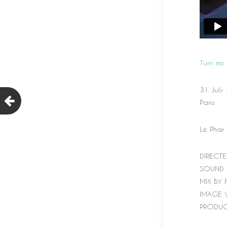
Turn me 
31 July
Paris
Le Phar 
DIRECTE
SOUND B
MIX BY 
IMAGE V
PRODUC