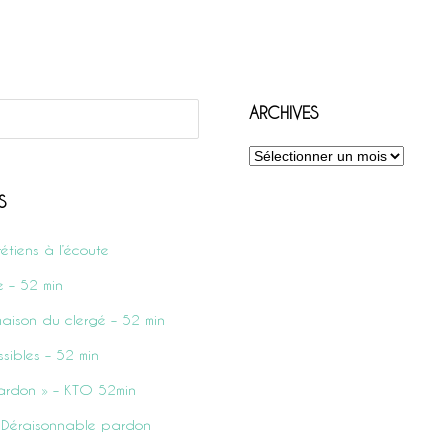
ARCHIVES
Archives
S
rétiens à l’écoute
e – 52 min
aison du clergé – 52 min
sibles – 52 min
ardon » – KTO 52min
 – Déraisonnable pardon